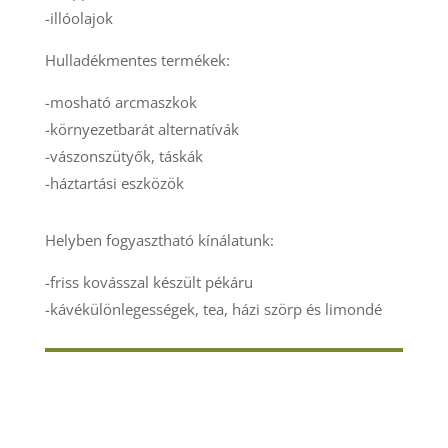
-illóolajok
Hulladékmentes termékek:
-mosható arcmaszkok
-környezetbarát alternatívák
-vászonszütyők, táskák
-háztartási eszközök
Helyben fogyasztható kínálatunk:
-friss kovásszal készült pékáru
-kávékülönlegességek, tea, házi szörp és limondé