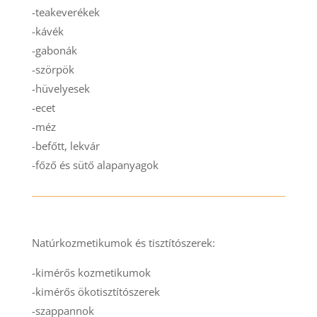
-teakeverékek
-kávék
-gabonák
-szörpök
-hüvelyesek
-ecet
-méz
-befőtt, lekvár
-főző és sütő alapanyagok
Natúrkozmetikumok és tisztítószerek:
-kimérős kozmetikumok
-kimérős ökotisztítószerek
-szappannok